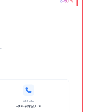
به زودی
سا
تلفن دفتر
044-32251804