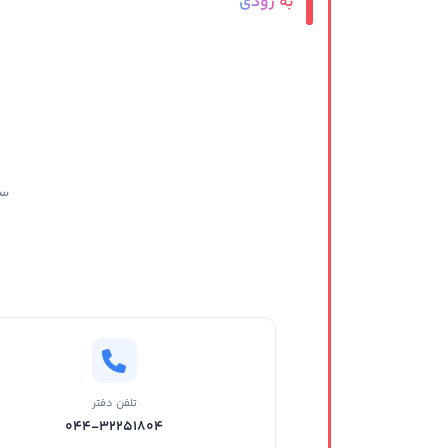
به زودی
سا
تلفن دفتر
044-32251804